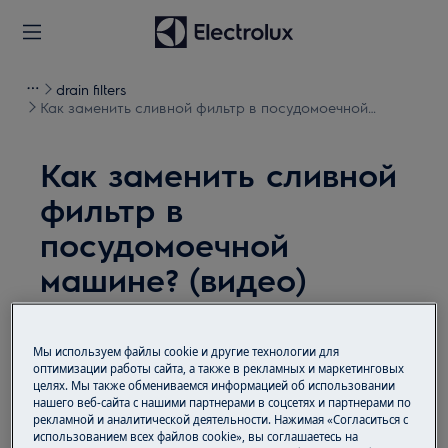
drain filters
Как заменить сливной фильтр в посудомоечной
машине? (видео)
Как заменить сливной
фильтр в
посудомоечной
машине? (видео)
Решение
Мы используем файлы cookie и другие технологии для
Проблема:
оптимизации работы сайта, а также в рекламных и маркетинговых
целях. Мы также обмениваемся информацией об использовании
нашего веб-сайта с нашими партнерами в соцсетях и партнерами по
Как поменять сливной фильтр в
рекламной и аналитической деятельности. Нажимая «Согласиться с
посудомоечной машине?
использованием всех файлов cookie», вы соглашаетесь на