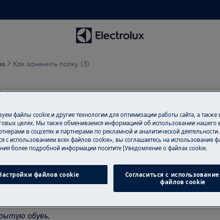
es
Как заменить полку (3)
)
уем файлы cookie и другие технологии для оптимизации работы сайта, а также
говых целях. Мы также обмениваемся информацией об использовании нашего в
тнерами в соцсетях и партнерами по рекламной и аналитической деятельности
ся с использованием всех файлов cookie», вы соглашаетесь на использование фа
ния более подробной информации посетите [Уведомление о файлах cookie.
обслуживанию выключите прибор и
Настройки файлов cookie
Согласиться с использование
файлов cookie
риборов, для тяжелых приборов
рытую обувь.