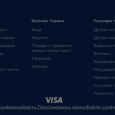
Electrolux Україна
Популярні 
olux
Акції
Духова ш
 новини
Рецепти
Духові ша
ормація
Поради з тривалого
Варильні 
використання одягу
ок
Витяжки
Facebook
Холодильн
Youtube
ого життя
Посудомий
Пральні м
Сушильні 
Пилососи
конфіденційність Персональних даних
Файли cooki