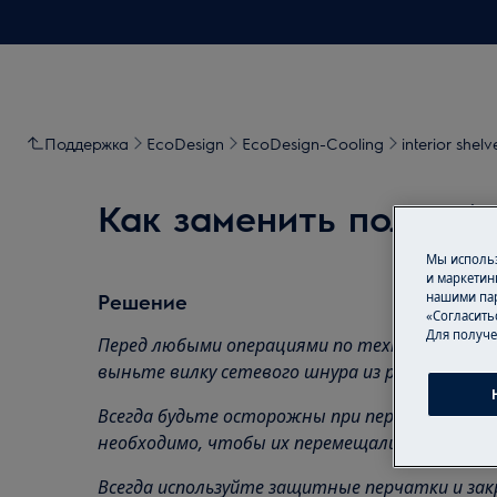
Поддержка
EcoDesign
EcoDesign-Cooling
interior shelv
Как заменить полку (3
Мы использ
и маркетин
нашими пар
Решение
«Согласить
Для получе
Перед любыми операциями по техническому 
выньте вилку сетевого шнура из
розетки.
Всегда будьте осторожны при перемещении п
необходимо, чтобы их перемещали вдвоем.
Всегда используйте защитные перчатки и зак