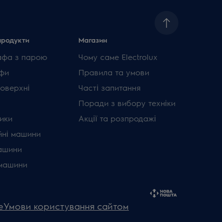
продукти
Магазин
афа з парою
Чому саме Electrolux
фи
Правила та умови
поверхні
Часті запитання
Поради з вибору техніки
ики
Акції та розпродажі
ні машини
ашини
машини
e
Умови користування сайтом