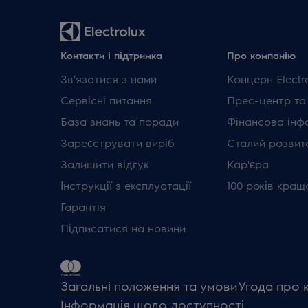
Контакти і підтримка
Про компанію
Зв'язатися з нами
Концерн Electr
Сервісні питання
Прес-центр та
База знань та поради
Фінансова інф
Зареєструвати виріб
Сталий розвит
Залишити відгук
Кар'єра
Інструкції з експлуатації
100 років кращ
Гарантія
Підписатися на новини
Загальні положення та умови
Угода про 
Інформація щодо доступності