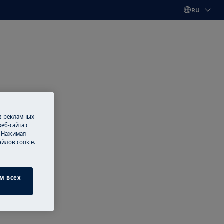
RU
 в рекламных
еб-сайта с
. Нажимая
йлов cookie.
м всех