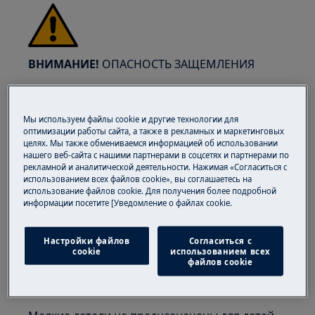
ВНИМАНИЕ!
ОПАСНОСТЬ ЗАЩЕМЛЕНИЯ
Мы используем файлы cookie и другие технологии для
оптимизации работы сайта, а также в рекламных и маркетинговых
целях. Мы также обмениваемся информацией об использовании
нашего веб-сайта с нашими партнерами в соцсетях и партнерами по
Надевайте защитные перчатки, если вы
рекламной и аналитической деятельности. Нажимая «Согласиться с
выполняете работы по обслуживанию или
использованием всех файлов cookie», вы соглашаетесь на
ремонту, связанные с ремнями.
использование файлов cookie. Для получения более подробной
информации посетите [Уведомление о файлах cookie.
Настройки файлов
Согласиться с
cookie
использованием всех
файлов cookie
ВНИМАНИЕ!
ОПАСНОСТЬ УДУШЕНИЯ