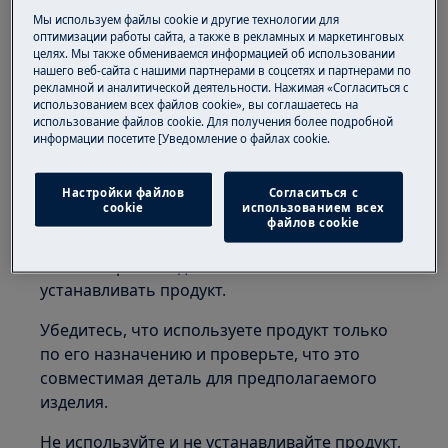
убедитесь, что прибор не горячий.
Мы используем файлы cookie и другие технологии для
оптимизации работы сайта, а также в рекламных и маркетинговых
целях. Мы также обмениваемся информацией об использовании
нашего веб-сайта с нашими партнерами в соцсетях и партнерами по
рекламной и аналитической деятельности. Нажимая «Согласиться с
использованием всех файлов cookie», вы соглашаетесь на
использование файлов cookie. Для получения более подробной
ВНИМАНИЕ!
ОПАСНОСТЬ УДУШЕНИЯ
информации посетите [Уведомление о файлах cookie.
Мелкие детали не предназначены для детей
Настройки файлов
Согласиться с
младше 3 лет. Храните все мелкие детали и
cookie
использованием всех
файлов cookie
упаковку вне досягаемости детей.
Только взрослые должны использовать или
устанавливать продукт.
Убедитесь, что используете продукт только
по его назначению и проверьте, что это
совместимая деталь для предполагаемого
изделия.
Не используйте и не устанавливайте продукт,