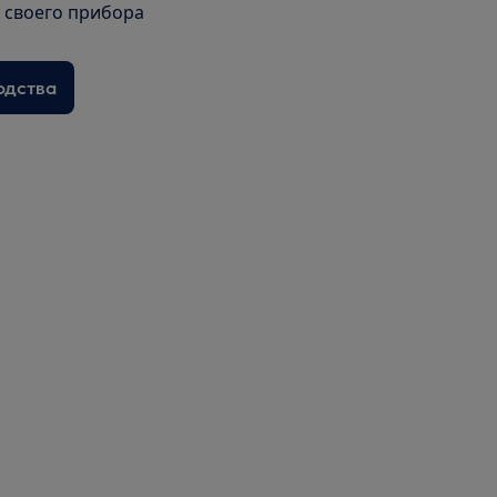
я своего прибора
одства