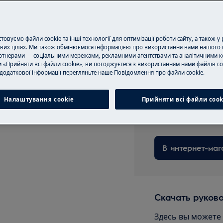
овуємо файли cookie та інші технології для оптимізації роботи сайту, а також у
вих цілях. Ми також обмінюємося інформацією про використання вами нашого 
тнерами — соціальними мережами, рекламними агентствами та аналітичними к
УДАРА
 «Прийняти всі файли cookie», ви погоджуєтеся з використанням нами файлів co
Запчасти и ак
додаткової інформації перегляньте наше Пoвідомлення прo файли cookie.
отключите прибор и выньте
Заказывайте ори
Налаштування cookie
Прийняти всі файли сook
аксессуары для в
быстрой и досту
В интернет-маг
Скачать руков
Здесь вы можете