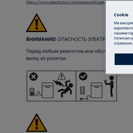
https://www.electrolux.com/support/user-manuals/
Cookie
Ми використ
маркетинго
нашими пар
ВНИМАНИЕ!
ОПАСНОСТЬ ЭЛЕКТРИЧЕСКОГО 
Натискаючи
отримання 
Перед любым ремонтом или обслуживанием 
вилку из розетки.