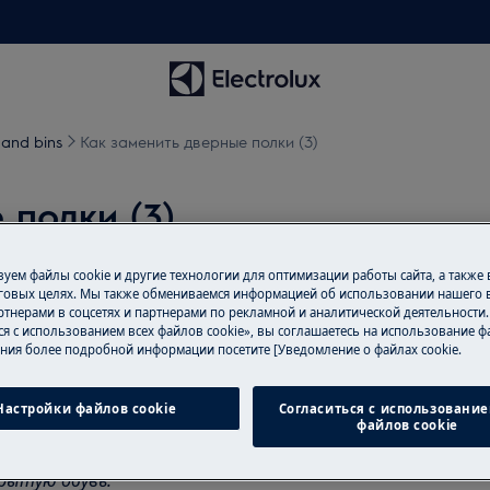
 and bins
Как заменить дверные полки (3)
 полки (3)
уем файлы cookie и другие технологии для оптимизации работы сайта, а также
говых целях. Мы также обмениваемся информацией об использовании нашего в
тнерами в соцсетях и партнерами по рекламной и аналитической деятельности
ся с использованием всех файлов cookie», вы соглашаетесь на использование фа
обслуживанию выключите прибор и
ния более подробной информации посетите [Уведомление о файлах cookie.
риборов, для тяжелых приборов
Настройки файлов cookie
Согласиться с использование
файлов cookie
рытую обувь.