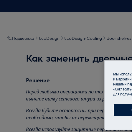
Поддержка
EcoDesign
EcoDesign-Cooling
door shelves
Как заменить дверные
Мы использ
Решение
и маркетин
нашими пар
«Согласить
Перед любыми операциями по техническому 
Для получе
выньте вилку сетевого шнура из розетки.
Всегда будьте осторожны при перемещении п
необходимо, чтобы их перемещали вдвоем.
Всегда используйте защитные перчатки и зак