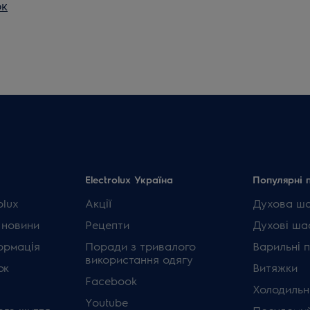
ок
Electrolux Україна
Популярні 
olux
Акції
Духова ш
 новини
Рецепти
Духові ша
ормація
Поради з тривалого
Варильні 
використання одягу
ок
Витяжки
Facebook
Холодильн
Youtube