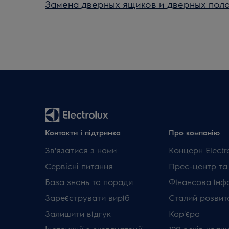
Замена дверных ящиков и дверных пол
Контакти і підтримка
Про компанію
Зв'язатися з нами
Концерн Electr
Сервісні питання
Прес-центр та
База знань та поради
Фінансова інф
Зареєструвати виріб
Сталий розвит
Залишити відгук
Кар'єра