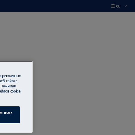
RU
 в рекламных
еб-сайта с
. Нажимая
йлов cookie.
м всех