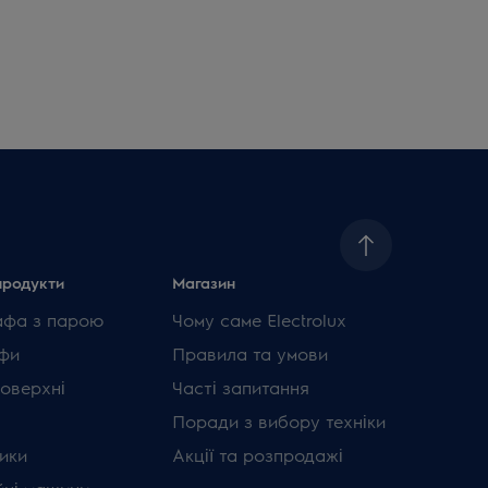
продукти
Магазин
афа з парою
Чому саме Electrolux
фи
Правила та умови
поверхні
Часті запитання
Поради з вибору техніки
ики
Акції та розпродажі