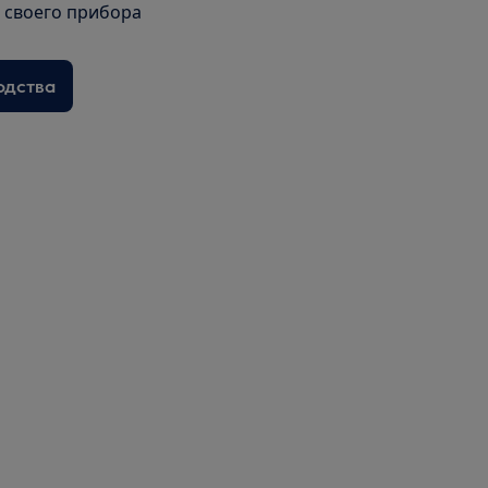
я своего прибора
одства