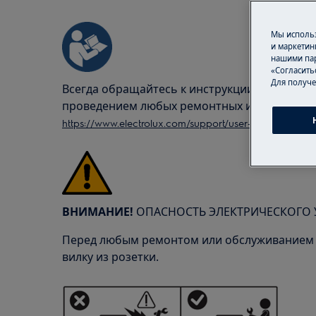
Мы использ
и маркетин
нашими пар
«Согласить
Для получе
Всегда обращайтесь к инструкции по безопа
проведением любых ремонтных или обслужи
https://www.electrolux.com/support/user-manuals/
ВНИМАНИЕ!
ОПАСНОСТЬ ЭЛЕКТРИЧЕСКОГО 
Перед любым ремонтом или обслуживанием 
вилку из розетки.