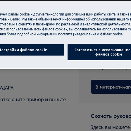
уем файлы cookie и другие технологии для оптимизации работы сайта, а также
говых целях. Мы также обмениваемся информацией об использовании нашего в
тнерами в соцсетях и партнерами по рекламной и аналитической деятельности
ся с использованием всех файлов cookie», вы соглашаетесь на использование фа
ния более подробной информации посетите [Уведомление о файлах cookie.
сности вашего изделия перед
Запчасти и ак
вающих работ.
Настройки файлов cookie
Согласиться с использование
Заказывайте ори
файлов cookie
аксессуары для в
быстрой и досту
В интернет-маг
УДАРА
отключите прибор и выньте
Скачать руков
Здесь вы можете