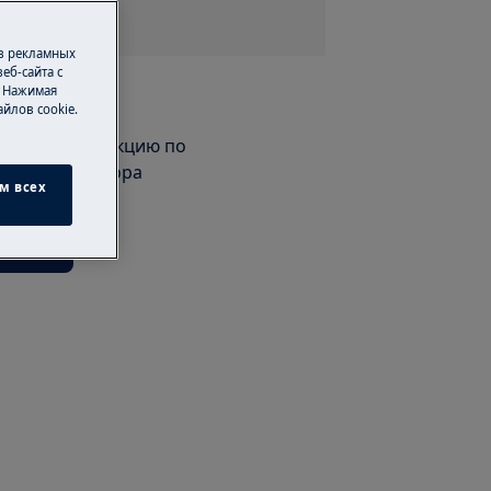
 в рекламных
еб-сайта с
. Нажимая
одства
йлов cookie.
 найти инструкцию по
я своего прибора
м всех
одства