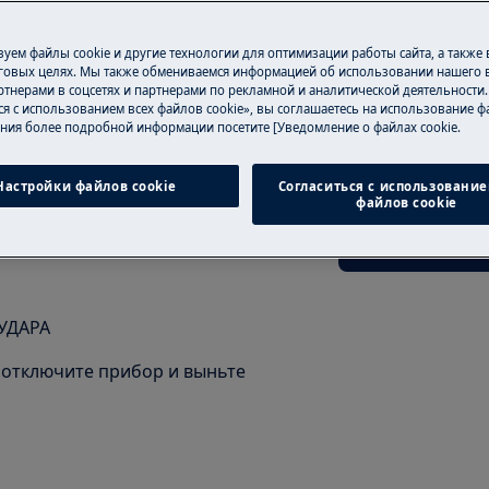
уем файлы cookie и другие технологии для оптимизации работы сайта, а также
говых целях. Мы также обмениваемся информацией об использовании нашего в
тнерами в соцсетях и партнерами по рекламной и аналитической деятельности
Скачать руков
ся с использованием всех файлов cookie», вы соглашаетесь на использование фа
ния более подробной информации посетите [Уведомление о файлах cookie.
сности вашего изделия перед
Здесь вы можете
вающих работ.
эксплуатации дл
Настройки файлов cookie
Согласиться с использование
файлов cookie
Скачать руков
УДАРА
отключите прибор и выньте