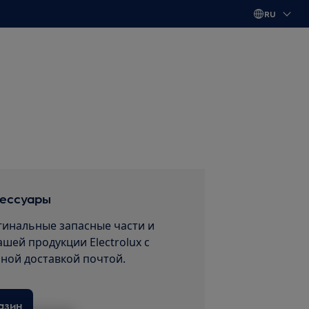
RU
сессуары
гинальные запасные части и
ашей продукции Electrolux с
пной доставкой почтой.
азин