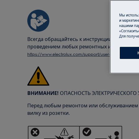
Мы использ
и маркетин
нашими пар
«Согласить
Для получе
Всегда обращайтесь к инструкции по безопа
проведением любых ремонтных или обслужи
https://www.electrolux.com/support/user-manuals/
ВНИМАНИЕ!
ОПАСНОСТЬ ЭЛЕКТРИЧЕСКОГО 
Перед любым ремонтом или обслуживанием 
вилку из розетки.