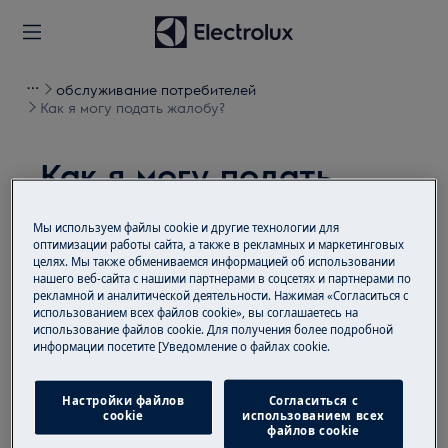
обслуживание потребителей
Как я могу подать жалобу?
Как я могу подать
жалобу?
Мы используем файлы cookie и другие технологии для
Проблема
оптимизации работы сайта, а также в рекламных и маркетинговых
целях. Мы также обмениваемся информацией об использовании
нашего веб-сайта с нашими партнерами в соцсетях и партнерами по
Как я могу подать жалобу?
рекламной и аналитической деятельности. Нажимая «Согласиться с
использованием всех файлов cookie», вы соглашаетесь на
использование файлов cookie. Для получения более подробной
Решение
информации посетите [Уведомление о файлах cookie.
Обратитесь, пожалуйста, по телефону 0800 21
28 20 или по электронной почте
Настройки файлов
Согласиться с
cookie
использованием всех
webshop.ua@electrolux.com
файлов cookie