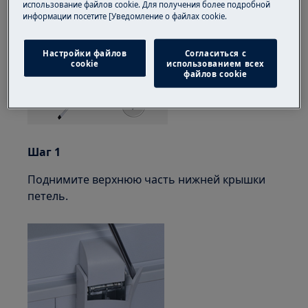
использование файлов cookie. Для получения более подробной
на 8 мм
информации посетите [Уведомление о файлах cookie.
Настройки файлов
Согласиться с
cookie
использованием всех
файлов cookie
Шаг 1
Поднимите верхнюю часть нижней крышки
петель.