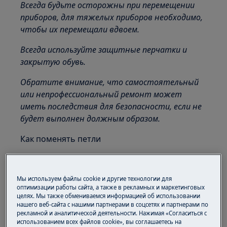
Всегда будьте осторожны при перемещении
приборов, для тяжелых приборов необходимо,
чтобы их перемещали вдвоем.
Всегда используйте защитные перчатки и
закрытую обувь.
Обратите внимание, что самостоятельный
или непрофессиональный ремонт может
иметь последствия для безопасности, если не
будет выполнен должным образом.
Как поменять петли
ИНСТРУМЕНТЫ:
Отвертка шлицевая 6 × 300
Мы используем файлы cookie и другие технологии для
оптимизации работы сайта, а также в рекламных и маркетинговых
целях. Мы также обмениваемся информацией об использовании
Отвертка с крестообразным шлицем 6 × 300
нашего веб-сайта с нашими партнерами в соцсетях и партнерами по
рекламной и аналитической деятельности. Нажимая «Согласиться с
Гаечный ключ с внутренним шестигранником
использованием всех файлов cookie», вы соглашаетесь на