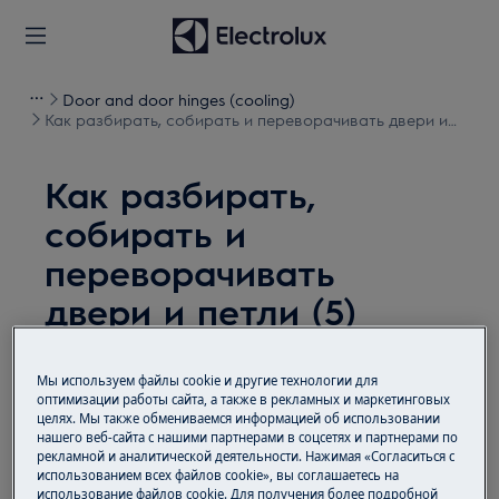
Door and door hinges (cooling)
Как разбирать, собирать и переворачивать двери и
петли (5)
Как разбирать,
собирать и
переворачивать
двери и петли (5)
Решение
Мы используем файлы cookie и другие технологии для
оптимизации работы сайта, а также в рекламных и маркетинговых
Перед любыми операциями по техническому
целях. Мы также обмениваемся информацией об использовании
обслуживанию выключите прибор и выньте
нашего веб-сайта с нашими партнерами в соцсетях и партнерами по
рекламной и аналитической деятельности. Нажимая «Согласиться с
вилку сетевого шнура из
розетки.
использованием всех файлов cookie», вы соглашаетесь на
использование файлов cookie. Для получения более подробной