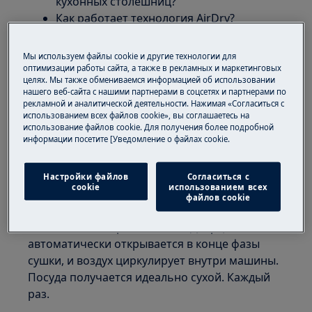
кухонных столешниц?
Как работает технология AirDry?
Функция автоматического открывания
дверцы в посудомоечных машинах
Мы используем файлы cookie и другие технологии для
оптимизации работы сайта, а также в рекламных и маркетинговых
целях. Мы также обмениваемся информацией об использовании
Применяется к
нашего веб-сайта с нашими партнерами в соцсетях и партнерами по
рекламной и аналитической деятельности. Нажимая «Согласиться с
Посудомоечные машины с технологией
использованием всех файлов cookie», вы соглашаетесь на
использование файлов cookie. Для получения более подробной
AirDry.
информации посетите [Уведомление о файлах cookie.
Решение
Настройки файлов
Согласиться с
cookie
использованием всех
Технология AirDry обеспечивает в три раза
файлов cookie
лучшую эффективность сушки по сравнению
с системами закрытого типа. Дверца
автоматически открывается в конце фазы
сушки, и воздух циркулирует внутри машины.
Посуда получается идеально сухой. Каждый
раз.