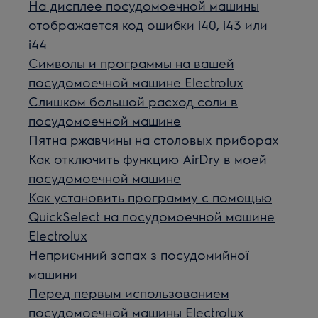
На дисплее посудомоечной машины
отображается код ошибки i40, i43 или
i44
Символы и программы на вашей
посудомоечной машине Electrolux
Слишком большой расход соли в
посудомоечной машине
Пятна ржавчины на столовых приборах
Как отключить функцию AirDry в моей
посудомоечной машине
Как установить программу с помощью
QuickSelect на посудомоечной машине
Electrolux
Неприємний запах з посудомийної
машини
Перед первым использованием
посудомоечной машины Electrolux