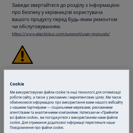
Завжди звертайтеся до розділу з інформацією
про безпеку у керівництві користувача
вашого продукту перед будь-яким ремонтом
чи обслуговуванням.
https://www.electrolux.com/support/user-manuals/
УВАГА!
НЕБЕЗПЕКА ЕЛЕКТРИЧНОГО УДАРУ
Перед будь-яким ремонтом чи
Cookie
обслуговуванням вимкніть прилад і
Ми використовуємо файли cookie та інші технології для оптимізації
від'єднайте вилку від мережевої розетки.
роботи сайту, а також у рекламних і маркетингових цілях. Ми також
обмінюємося інформацією про використання вами нашого вебсайту
з нашими партнерами — соціальними мережами, рекламними
агентствами та аналітичними компаніями. Натискаючи «Прийняти
всі файли cookie», ви погоджуєтеся з використанням нами файлів
cookie. Для отримання додаткової інформації перегляньте наше
Пoвідомлення прo файли cookie.