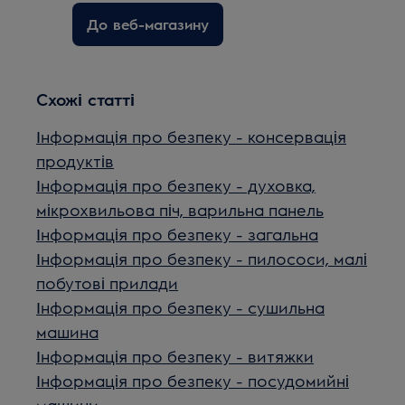
До веб-магазину
Схожі статті
Інформація про безпеку - консервація
продуктів
Інформація про безпеку - духовка,
мікрохвильова піч, варильна панель
Інформація про безпеку - загальна
Інформація про безпеку - пилососи, малі
побутові прилади
Інформація про безпеку - сушильна
машина
Інформація про безпеку - витяжки
Інформація про безпеку - посудомийні
машини