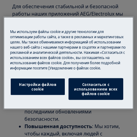
Для обеспечения стабильной и безопасной
работы наших приложений AEG/Electrolux мы
обновляем поддерживаемые версии iOS. В
ближайшее время мы перестанем
Мы используем файлы cookie и другие технологии для
поддерживать iOS 16.x и более ранние
оптимизации работы сайта, а также в рекламных и маркетинговых
целях. Мы также обмениваемся информацией об использовании
версии.
нашего веб-сайта с нашими партнерами в соцсетях и партнерами по
рекламной и аналитической деятельности. Нажимая «Согласиться с
Почему изменения?
использованием всех файлов cookie», вы соглашаетесь на
использование файлов cookie. Для получения более подробной
Лучшие функции
: Новые версии iOS
информации посетите [Уведомление о файлах cookie.
предлагают захватывающие
возможности, которые улучшают ваше
Настройки файлов
Согласиться с
взаимодействие с приложениями.
cookie
использованием всех
файлов cookie
Улучшенная безопасность
:
Оставайтесь защищенными с
последними обновлениями
безопасности.
Повышенная доступность
: Мы хотим,
чтобы каждый, включая людей с