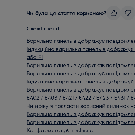
Чи була ця стаття корисною?
Схожі статті
Варильна панель відображує повідомле
Індукційна варильна панель відображує
або F1
Варильна панель відображає повідомле
Варильна панель відображує повідомле
Індукційна варильна панель відображує
Варильна панель відображує повідомлен
E402 / E403 / E421 / E422 / E423 / E431 / 
Чи можу я покласти захисний килимок на
Варильна панель відображує повідомлен
Варильна панель відображує повідомле
Конфорка готує повільно