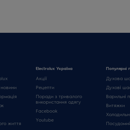
Electrolux Україна
Популярні 
olux
Акції
Духова ш
 новини
Рецепти
Духові ша
ормація
Поради з тривалого
Варильні 
використання одягу
ок
Витяжки
Facebook
Холодильн
Youtube
ого життя
Посудомий