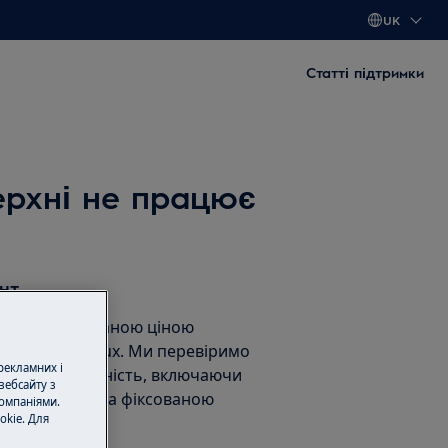
UK
Статті підтримки
верхні не працює
нт
нт за фіксованою ціною
тами Electrolux. Ми перевіримо
 рекламних і
унемо несправність, включаючи
вебсайту з
асні частини, за фіксованою
омпаніями.
okie. Для