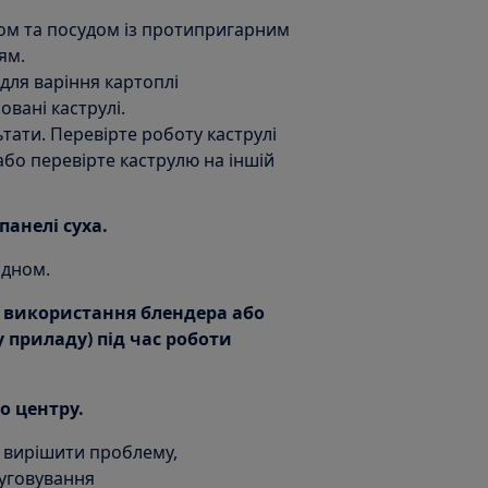
ом та посудом із протипригарним
ям.
для варіння картоплі
вані каструлі.
ьтати. Перевірте роботу каструлі
або перевірте каструлю на іншій
панелі суха.
 дном.
ід використання блендера або
 приладу) під час роботи
о центру.
 вирішити проблему,
луговування