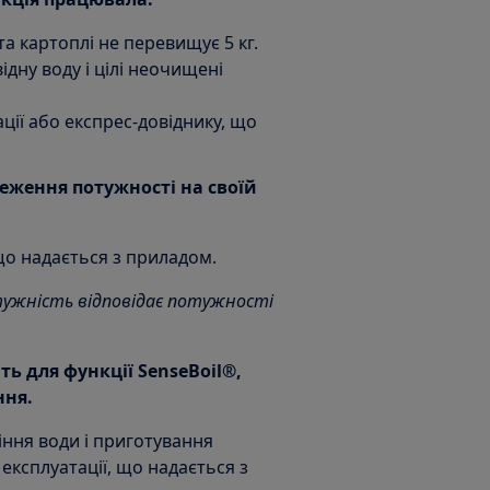
а картоплі не перевищує 5 кг.
дну воду і цілі неочищені
ації або експрес-довіднику, що
меження потужності на своїй
 що надається з приладом.
тужність відповідає потужності
ть для функції SenseBoil®,
ння.
іння води і приготування
з експлуатації, що надається з