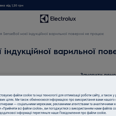
ка від 1,20 грн
я SenseBoil моєї індукційної варильної поверхні не працює
ї індукційної варильної по
Замовити ремо
Пропонуємо ремо
нашими спеціаліс
овуємо файли cookie та інші технології для оптимізації роботи сайту, а також у
l®
обладнання і ус
вих цілях. Ми також обмінюємося інформацією про використання вами нашого 
?
всі необхідні зап
тнерами — соціальними мережами, рекламними агентствами та аналітичними к
 «Прийняти всі файли cookie», ви погоджуєтеся з використанням нами файлів co
ціною.
додаткової інформації перегляньте наше Пoвідомлення прo файли cookie.