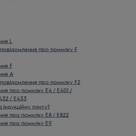
ння L
 повідомлення про помилку F
ння F
ння А
 повідомлення про помилку F2
ня про помилку E4 / E401 /
E432 / E433
 індукційну плиту?
ня про помилку E8 / E822
ння про помилку E9