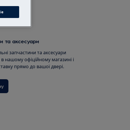
сервіс
ie
и та аксесуари
льні запчастини та аксесуари
и в нашому офіційному магазині і
ставку прямо до вашої двері.
ну