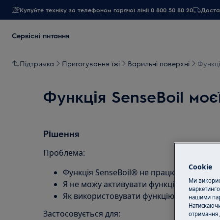
Купуйте техніку за телефоном гарячої лінії 0 800 50 80 20
Достав
Сервісні питання
Підтримка
Приготування їжі
Варильні поверхні
Функці
Функція SenseBoil моє
Рішення
Проблема:
Cookie
Функція SenseBoil® не працює
Ми використ
Я не можу активувати функцію SenseBoi
маркетинго
Як використовувати функцію SenseBoil®
нашими пар
Натискаючи
Застосовується для:
отримання 