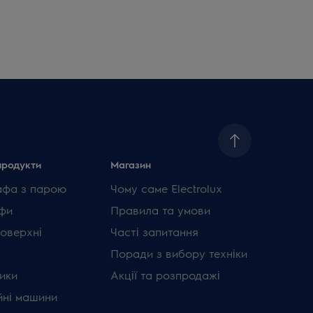
продукти
Магазин
афа з парою
Чому саме Electrolux
фи
Правила та умови
поверхні
Часті запитання
Поради з вибору техніки
ики
Акції та розпродажі
ні машини