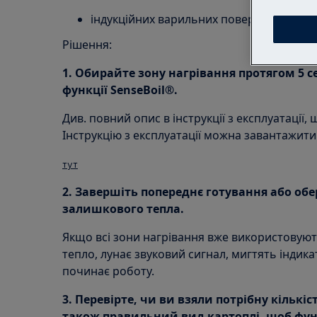
індукційних варильних поверхонь з фун
Рішення:
1. Обирайте зону нагрівання протягом 5 с
функції SenseBoil®.
Див. повний опис в інструкції з експлуатації,
Інструкцію з експлуатації можна завантажити 
тут
2. Завершіть попереднє готування або обе
залишкового тепла.
Якщо всі зони нагрівання вже використовують
тепло, лунає звуковий сигнал, мигтять індика
починає роботу.
3. Перевірте, чи ви взяли потрібну кількіс
також правильний вид картоплі, щоб фун