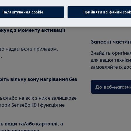
кцією SenseBoil®
Записатися на 
Налаштування cookie
Прийняти всі файли сook
екунд з моменту активації
Запасні частин
 що надається з приладом.
Знайдіть оригіна
.
для вашої технік
замовляйте їх до
ріть вільну зону нагрівання без
До веб-магази
ся або на всіх з них є залишкове
тори SenseBoil® і функція не
ть води та/або картоплі, а
кція працювала.