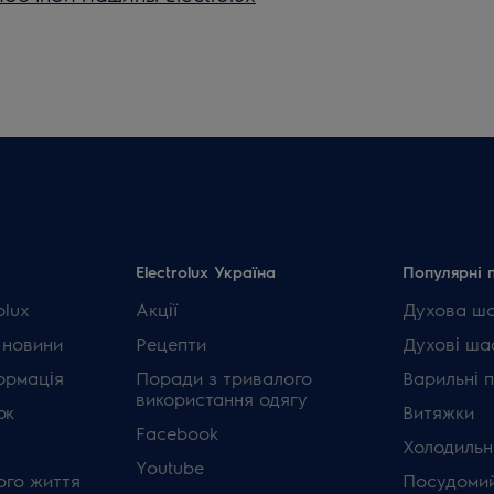
Electrolux Україна
Популярні 
olux
Акції
Духова ш
 новини
Рецепти
Духові ша
ормація
Поради з тривалого
Варильні 
використання одягу
ок
Витяжки
Facebook
Холодильн
Youtube
ого життя
Посудомий