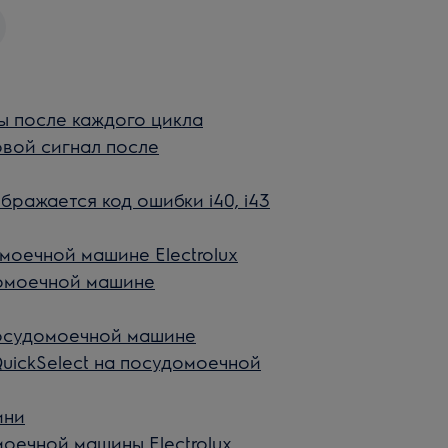
 после каждого цикла
вой сигнал после
ражается код ошибки i40, i43
оечной машине Electrolux
домоечной машине
посудомоечной машине
uickSelect на посудомоечной
ини
оечной машины Electrolux