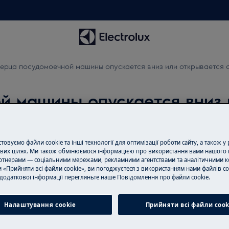
ерца посудомоечной машины опускается вниз или открывается 
й машины опускается вниз 
овуємо файли cookie та інші технології для оптимізації роботи сайту, а також у
Записаться на
вих цілях. Ми також обмінюємося інформацією про використання вами нашого 
тнерами — соціальними мережами, рекламними агентствами та аналітичними к
Вам нужен ремон
 «Прийняти всі файли cookie», ви погоджуєтеся з використанням нами файлів co
додаткової інформації перегляньте наше Пoвідомлення прo файли cookie.
тся вниз или открывается сама
удовольствием в
сертифицированы
оригинальные за
Налаштування cookie
Прийняти всі файли сook
предлагаем ремо