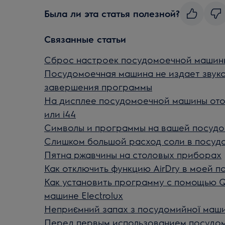
Была ли эта статья полезной?
Связанные статьи
Сброс настроек посудомоечной машины
Посудомоечная машина не издает звуко
завершения программы
На дисплее посудомоечной машины отоб
или i44
Символы и программы на вашей посудом
Слишком большой расход соли в посу
Пятна ржавчины на столовых приборах
Как отключить функцию AirDry в моей 
Как установить программу с помощью Q
машине Electrolux
Неприємний запах з посудомийної маш
Перед первым использованием посудом