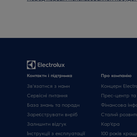
Контакти і підтримка
Про компанію
Зв'язатися з нами
Концерн Electr
Сервісні питання
Прес-центр та
База знань та поради
Фінансова інф
Зареєструвати виріб
Сталий розвит
Залишити відгук
Кар'єра
Інструкції з експлуатації
100 років кращ