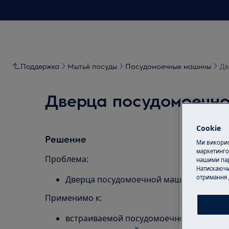
Поддержка
Мытьё посуды
Посудомоечные машины
Дв
Дверца посудомоечно
Cookie
Решение
Ми використ
маркетинго
Проблема:
нашими пар
Натискаючи
отримання 
Дверца посудомоечной машины опускае
Применимо к:
встраиваемой посудомоечной машине