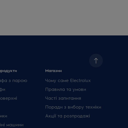
продукти
Магазин
афа з парою
Чому саме Electrolux
фи
Правила та умови
поверхні
Часті запитання
Поради з вибору техніки
ики
Акції та розпродажі
ні машини