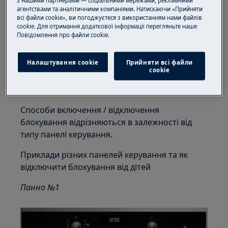
з нашими партнерами — соціальними мережами, рекламними
вимкнення відрізняються залежно
агентствами та аналітичними компаніями. Натискаючи «Прийняти
всі файли cookie», ви погоджуєтеся з використанням нами файлів
від моделі
.
cookie. Для отримання додаткової інформації перегляньте наше
Процедура активації та деактивації
Пoвідомлення прo файли cookie.
описана в розділі «
Додаткові функції
»
Інструкцію користувача можна
Налаштування cookie
Прийняти всі файли
завантажити .
сookie
ТУТ
Способи включення / відключення
блокування відрізняються в залежності від
типу панелі керування.
Приклади різних панелей керування та як
відключити блокування від дітей
Панно №1