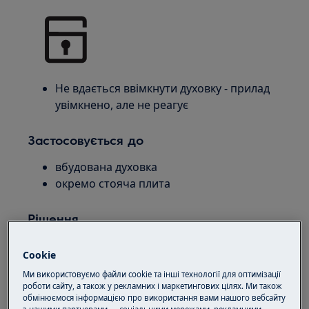
Не вдається ввімкнути духовку - прилад
увімкнено, але не реагує
Застосовується до
вбудована духовка
окремо стояча плита
Рішення
1. Вимкніть блокування системи
Cookie
(батьківський контроль)
Ми використовуємо файли cookie та інші технології для оптимізації
роботи сайту, а також у рекламних і маркетингових цілях. Ми також
Зверніться до опису в інструкції з
обмінюємося інформацією про використання вами нашого вебсайту
експлуатації,
оскільки способи