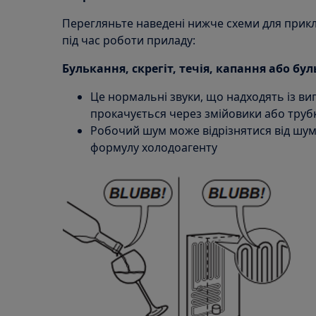
Перегляньте наведені нижче схеми для прикл
під час роботи приладу:
Булькання, скрегіт, течія, капання або бу
Це нормальні звуки, що надходять із ви
прокачується через змійовики або труб
Робочий шум може відрізнятися від шум
формулу холодоагенту