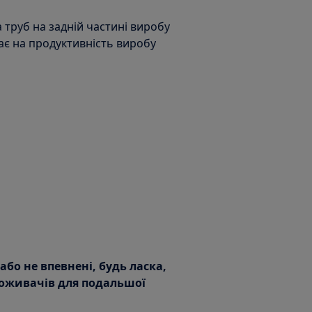
 труб на задній частині виробу
ає на продуктивність виробу
бо не впевнені, будь ласка,
поживачів для подальшої