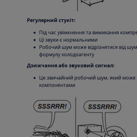
Регулярний стукіт:
Під час увімкнення та вимикання компр
Ці звуки є нормальними
Робочий шум може відрізнятися від шум
формулу холодоагенту
Дзижчання або звуковий сигнал:
Це звичайний робочий шум, який може
компонентами