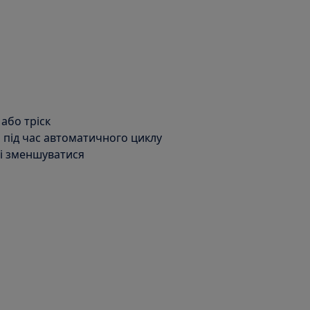
 або тріск
 під час автоматичного циклу
ні зменшуватися