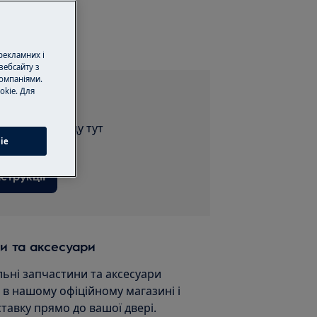
сервіс
 рекламних і
вебсайту з
омпаніями.
okie. Для
струкції
ію для приладу тут
ie
струкції
и та аксесуари
льні запчастини та аксесуари
и в нашому офіційному магазині і
ставку прямо до вашої двері.