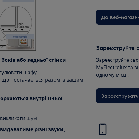
До веб-магази
Зареєструйте с
 боків або задньої стінки
Зареєструйте сво
MyElectrolux та з
егулювати шафу
одному місці.
я, що постачається разом із вашим
Зареєструвати
торкаються внутрішньої
 викликати шум
 видаватиме різні звуки,