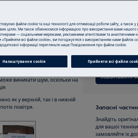
камери
Записатися на 
амери
овуємо файли cookie та інші технології для оптимізації роботи сайту, а також у
вих цілях. Ми також обмінюємося інформацією про використання вами нашого 
тнерами — соціальними мережами, рекламними агентствами та аналітичними к
 «Прийняти всі файли cookie», ви погоджуєтеся з використанням нами файлів co
Завантажити ін
ї дотримані. Зверніться до
додаткової інформації перегляньте наше Пoвідомлення прo файли cookie.
ться разом із вашим приладом
Знайдіть інструкц
Налаштування cookie
Прийняти всі файли сook
ії для забезпечення належної
у інтегрованих приладів, де для
Завантажити ін
і може виникати шум, оскільки на
ція
но як у верхній, так і в нижній
отік повітря.
Запасні частин
Знайдіть оригіна
для вашої технік
замовляйте їх до