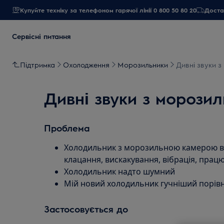
Купуйте техніку за телефоном гарячої лінії 0 800 50 80 20
Достав
Сервісні питання
Підтримка
Охолодження
Морозильники
Дивні звуки 
Дивні звуки з морози
Проблема
Холодильник з морозильною камерою вида
клацання, вискакування, вібрація, пра
Холодильник надто шумний
Мій новий холодильник гучніший порівн
Застосовується до