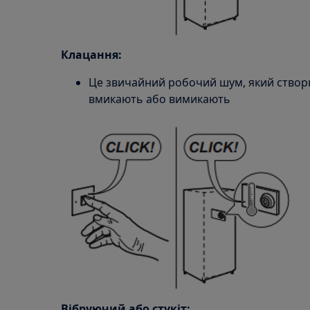
Клацання:
Це звичайний робочий шум, який створю
вмикають або вимикають
Вібруючий або стукіт: