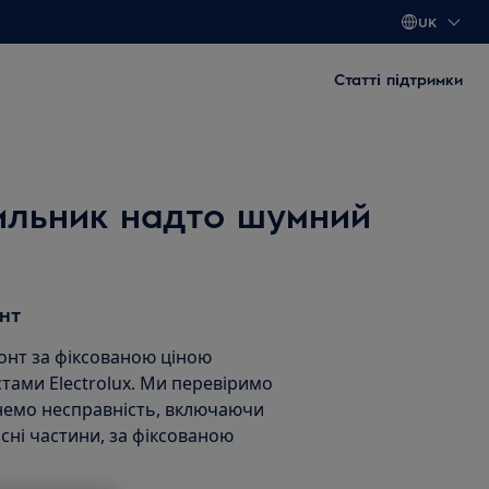
UK
Статті підтримки
дильник надто шумний
нт
нт за фіксованою ціною
тами Electrolux. Ми перевіримо
унемо несправність, включаючи
асні частини, за фіксованою