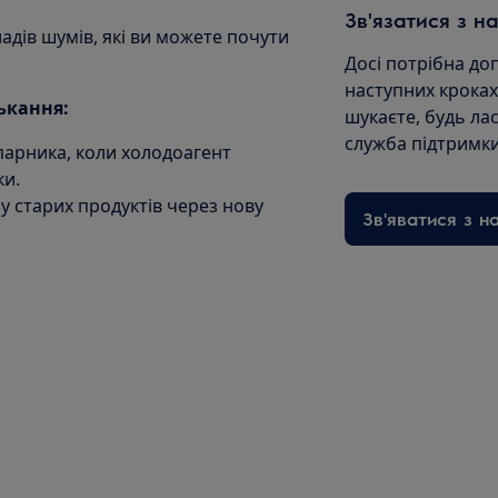
Зв'язатися з н
адів шумів, які ви можете почути
Досі потрібна до
наступних кроках
лькання:
шукаєте, будь лас
служба підтримки
парника, коли холодоагент
ки.
у старих продуктів через нову
Зв'яватися з н