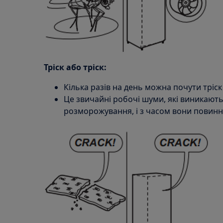
Тріск або тріск:
Кілька разів на день можна почути тріск
Це звичайні робочі шуми, які виникають
розморожування, і з часом вони повин