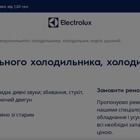
ка від 1,20 грн
з морозильного холодильника, холодильник надто шумний
льного холодильника, холо
Замовити ремо
є дивні звуки; збивання, стукіт,
цюючий двигун
Пропонуємо ремо
нашими спеціаліс
яно зі старим
обладнання і ус
всі необхідні зап
ціною.