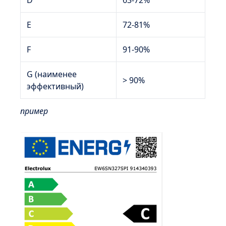
D
63-72%
E
72-81%
F
91-90%
G (наименее
> 90%
эффективный)
пример